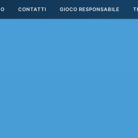
MO
CONTATTI
GIOCO RESPONSABILE
T