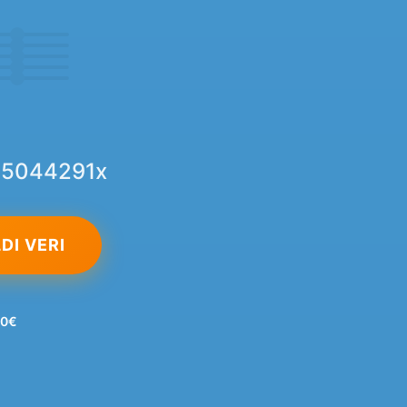
 a 5044291x
DI VERI
00€