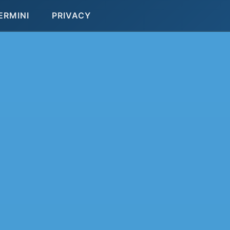
ERMINI
PRIVACY