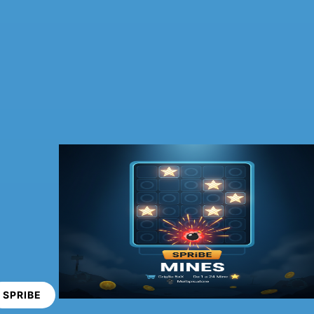
SPRIBE