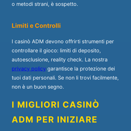
o metodi strani, è sospetto.
Limiti e Controlli
I casinò ADM devono offrirti strumenti per
controllare il gioco: limiti di deposito,
autoesclusione, reality check. La nostra
privacy policy
garantisce la protezione dei
tuoi dati personali. Se non li trovi facilmente,
non è un buon segno.
I MIGLIORI CASINÒ
ADM PER INIZIARE