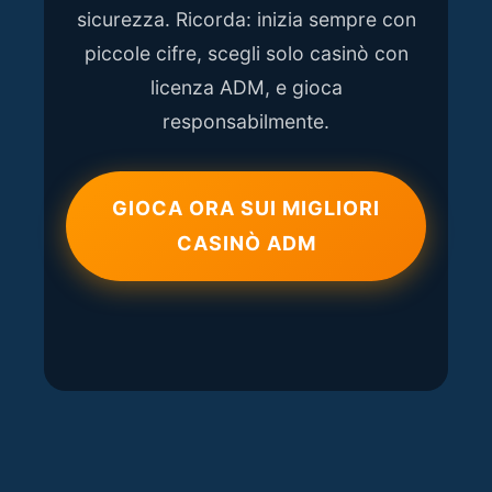
sicurezza. Ricorda: inizia sempre con
piccole cifre, scegli solo casinò con
licenza ADM, e gioca
responsabilmente.
GIOCA ORA SUI MIGLIORI
CASINÒ ADM