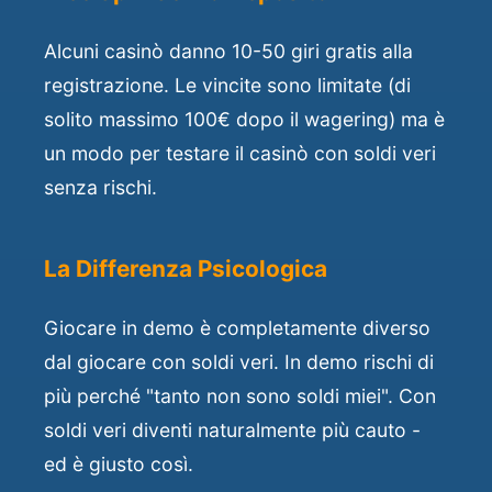
Alcuni casinò danno 10-50 giri gratis alla
registrazione. Le vincite sono limitate (di
solito massimo 100€ dopo il wagering) ma è
un modo per testare il casinò con soldi veri
senza rischi.
La Differenza Psicologica
Giocare in demo è completamente diverso
dal giocare con soldi veri. In demo rischi di
più perché "tanto non sono soldi miei". Con
soldi veri diventi naturalmente più cauto -
ed è giusto così.