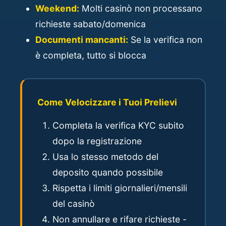
Weekend:
Molti casinò non processano
richieste sabato/domenica
Documenti mancanti:
Se la verifica non
è completa, tutto si blocca
Come Velocizzare i Tuoi Prelievi
Completa la verifica KYC subito
dopo la registrazione
Usa lo stesso metodo del
deposito quando possibile
Rispetta i limiti giornalieri/mensili
del casinò
Non annullare e rifare richieste -