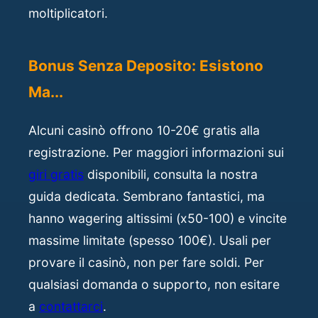
moltiplicatori.
Bonus Senza Deposito: Esistono
Ma...
Alcuni casinò offrono 10-20€ gratis alla
registrazione. Per maggiori informazioni sui
giri gratis
disponibili, consulta la nostra
guida dedicata. Sembrano fantastici, ma
hanno wagering altissimi (x50-100) e vincite
massime limitate (spesso 100€). Usali per
provare il casinò, non per fare soldi. Per
qualsiasi domanda o supporto, non esitare
a
contattarci
.