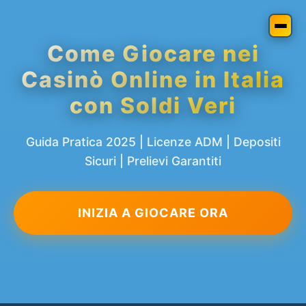
Come Giocare nei
Casinò Online in Italia
con Soldi Veri
Guida Pratica 2025 | Licenze ADM | Depositi
Sicuri | Prelievi Garantiti
INIZIA A GIOCARE ORA